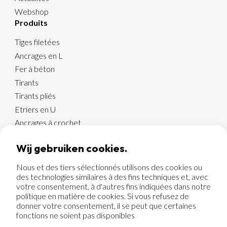
Webshop
Produits
Tiges filetées
Ancrages en L
Fer à béton
Tirants
Tirants pliés
Etriers en U
Ancrages à crochet
Etriers carrés en U
Wij gebruiken cookies.
Goujons à souder
Nous et des tiers sélectionnés utilisons des cookies ou
des technologies similaires à des fins techniques et, avec
votre consentement, à d'autres fins indiquées dans notre
© 2026 Merofix BV
politique en matière de cookies. Si vous refusez de
Conditions de vente
donner votre consentement, il se peut que certaines
Cookies
fonctions ne soient pas disponibles
Politique de confidentialité