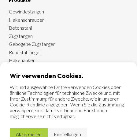
Gewindestangen
Hakenschrauben
Betonstahl
Zugstangen
Gebogene Zugstangen
Rundstahlbügel
Hakenanker
Quadratrohrbügel
Wir verwenden Cookies.
Anschweißenden
Wir und ausgewählte Dritte verwenden Cookies oder
ähnliche Technologien für technische Zwecke und, mit
Ihrer Zustimmung, für andere Zwecke, wie in unserer
© 2026 Merofix BV
Cookie-Richtlinie angegeben. Wenn Sie die Zustimmung
Verkaufsbedingungen
verweigern, sind damit verbundene Funktionen
Cookies
möglicherweise nicht verfügbar.
Datenschutzerklärung
Hamofa Brand Builders
fuels this website.
Akzeptieren
Einstellungen